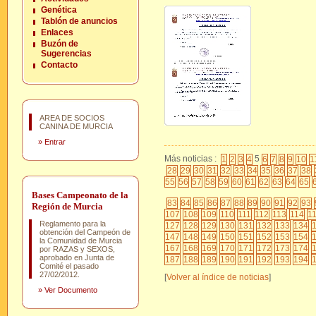
Genética
Tablón de anuncios
Enlaces
Buzón de
Sugerencias
Contacto
AREA DE SOCIOS
CANINA DE MURCIA
»
Entrar
Más noticias :
5
1
2
3
4
6
7
8
9
10
1
28
29
30
31
32
33
34
35
36
37
38
55
56
57
58
59
60
61
62
63
64
65
Bases Campeonato de la
83
84
85
86
87
88
89
90
91
92
93
Región de Murcia
107
108
109
110
111
112
113
114
1
Reglamento para la
127
128
129
130
131
132
133
134
obtención del Campeón de
147
148
149
150
151
152
153
154
la Comunidad de Murcia
167
168
169
170
171
172
173
174
por RAZAS y SEXOS,
aprobado en Junta de
187
188
189
190
191
192
193
194
Comité el pasado
27/02/2012.
[
Volver al índice de noticias
]
»
Ver Documento