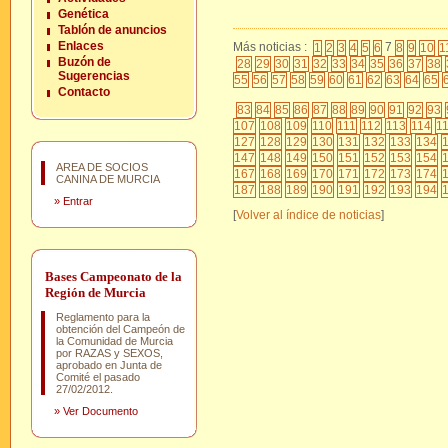
Genética
Tablón de anuncios
Enlaces
Más noticias :
7
1
2
3
4
5
6
8
9
10
1
Buzón de
28
29
30
31
32
33
34
35
36
37
38
Sugerencias
55
56
57
58
59
60
61
62
63
64
65
Contacto
83
84
85
86
87
88
89
90
91
92
93
107
108
109
110
111
112
113
114
1
127
128
129
130
131
132
133
134
147
148
149
150
151
152
153
154
AREA DE SOCIOS
167
168
169
170
171
172
173
174
CANINA DE MURCIA
187
188
189
190
191
192
193
194
»
Entrar
[
Volver al índice de noticias
]
Bases Campeonato de la
Región de Murcia
Reglamento para la
obtención del Campeón de
la Comunidad de Murcia
por RAZAS y SEXOS,
aprobado en Junta de
Comité el pasado
27/02/2012.
»
Ver Documento