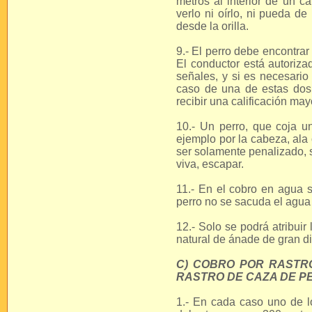
metros al interior de un c
verlo ni oírlo, ni pueda de
desde la orilla.
9.- El perro debe encontrar 
El conductor está autorizad
señales, y si es necesario
caso de una de estas dos 
recibir una calificación ma
10.- Un perro, que coja u
ejemplo por la cabeza, ala 
ser solamente penalizado, s
viva, escapar.
11.- En el cobro en agua s
perro no se sacuda el agua 
12.- Solo se podrá atribuir
natural de ánade de gran dif
C) COBRO POR RASTR
RASTRO DE CAZA DE P
1.- En cada caso uno de lo