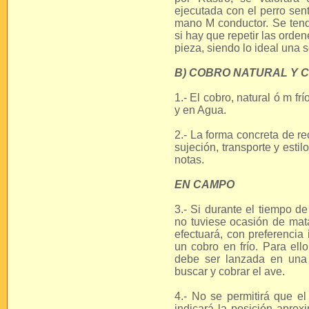
ejecutada con el perro sen
mano M conductor. Se tend
si hay que repetir las orden
pieza, siendo lo ideal una 
B) COBRO NATURAL Y C
1.- El cobro, natural ó m f
y en Agua.
2.- La forma concreta de re
sujeción, transporte y estil
notas.
EN CAMPO
3.- Si durante el tiempo d
no tuviese ocasión de mata
efectuará, con preferencia
un cobro en frío. Para ell
debe ser lanzada en una 
buscar y cobrar el ave.
4.- No se permitirá que e
indicará la posición aprox