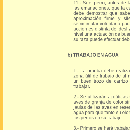
11.- Si el perro, antes de 
las emanaciones, que la c
debe demostrar que sabe
aproximación firme y sil
semicircular voluntario par
acción es distinta del des
nivel una actuación de bue
su raza puede efectuar deb
b) TRABAJO EN AGUA
1.- La prueba debe realiz
zona útil de trabajo de al
un buen trozo de carrizo 
trabajar.
2.- Se utilizarán acuática
aves de granja de color si
jaulas de las aves en rese
agua para que tanto su olo
los perros en su trabajo.
3.- Primero se hará trabaja