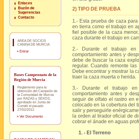
Enlaces
Buzón de
2) TIPO DE PRUEBA
Sugerencias
Contacto
1.- Esta prueba de caza para 
en tierra como el trabajo en 
fiel posible de la caza menor
caza durante el trabajo en ca
AREA DE SOCIOS
CANINA DE MURCIA
2.- Durante el trabajo e
»
Entrar
comportamiento antes y despué
debe de buscar la caza explo
regular. Cuando remonte las 
Debe encontrar y mostrar la c
Bases Campeonato de la
traer la caza muerta o herida.
Región de Murcia
Reglamento para la
3.- Durante el trabajo e
obtención del Campeón de
comportamiento antes y desp
la Comunidad de Murcia
por RAZAS y SEXOS,
seguir de olfato el rastro en
aprobado en Junta de
colocado en la cobertura del b
Comité el pasado
27/02/2012.
salir y perseguirle enérgicam
la orden al tirador oficial de
»
Ver Documento
cobrar el ánade en aguas pro
1. - El Terreno