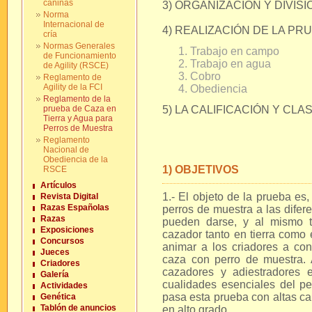
caninas
3) ORGANIZACIÓN Y DIVIS
Norma
Internacional de
4) REALIZACIÓN DE LA PR
cría
Normas Generales
Trabajo en campo
de Funcionamiento
Trabajo en agua
de Agility (RSCE)
Cobro
Reglamento de
Agility de la FCI
Obediencia
Reglamento de la
prueba de Caza en
5) LA CALIFICACIÓN Y CLA
Tierra y Agua para
Perros de Muestra
Reglamento
Nacional de
Obediencia de la
1) OBJETIVOS
RSCE
Artículos
1.- El objeto de la prueba es,
Revista Digital
Razas Españolas
perros de muestra a las difer
Razas
pueden darse, y al mismo t
Exposiciones
cazador tanto en tierra como 
Concursos
animar a los criadores a con
Jueces
caza con perro de muestra.
Criadores
cazadores y adiestradores 
Galería
cualidades esenciales del pe
Actividades
pasa esta prueba con altas cal
Genética
Tablón de anuncios
en alto grado.