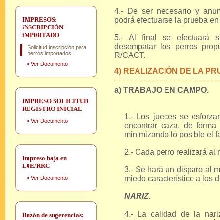
4.- De ser necesario y anun
IMPRESOS:
podrá efectuarse la prueba en
iNSCRIPCIÓN
iMP0RTADO
5.- Al final se efectuará 
desempatar los perros prop
Solicitud inscripción para
perros importados.
R/CACT.
»
Ver Documento
4) REALIZACIÓN DE LA PR
a) TRABAJO EN CAMPO.
IMPRESO SOLICITUD
REGISTRO INICIAL
1.- Los jueces se esforza
»
Ver Documento
encontrar caza, de forma 
minimizando lo posible el fa
2.- Cada perro realizará al
Impreso baja en
L0E/RRC
3.- Se hará un disparo al 
miedo característico a los d
»
Ver Documento
NARIZ.
4.- La calidad de la nar
Buzón de sugerencias: