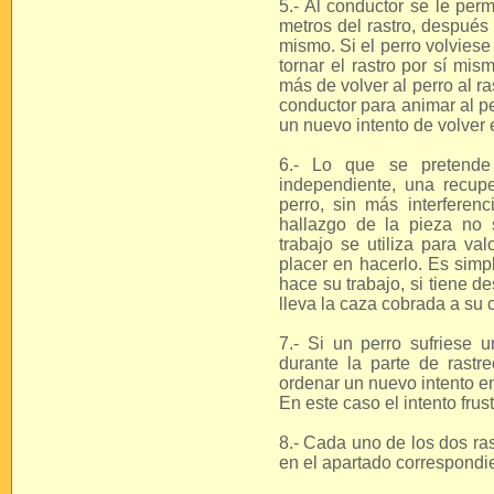
5.- Al conductor se le permi
metros del rastro, después
mismo. Si el perro volviese
tornar el rastro por sí mis
más de volver al perro al r
conductor para animar al pe
un nuevo intento de volver 
6.- Lo que se pretende 
independiente, una recupe
perro, sin más interferenc
hallazgo de la pieza no s
trabajo se utiliza para va
placer en hacerlo. Es sim
hace su trabajo, si tiene d
lleva la caza cobrada a su 
7.- Si un perro sufriese u
durante la parte de rastr
ordenar un nuevo intento en
En este caso el intento frust
8.- Cada uno de los dos ras
en el apartado correspondi