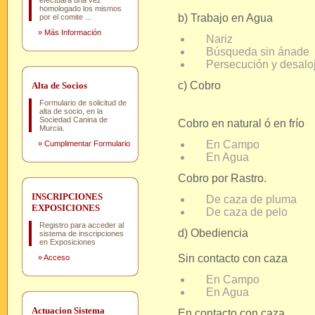
efectuará una vez
homologado los mismos
b) Trabajo en Agua
por el comite ...
»
Más Información
Nariz
Búsqueda sin ánade
Persecución y desalo
c) Cobro
Alta de Socios
Formulario de solicitud de
alta de socio, en la
Sociedad Canina de
Cobro en natural ó en frío
Murcia.
En Campo
»
Cumplimentar Formulario
En Agua
Cobro por Rastro.
INSCRIPCIONES
De caza de pluma
EXPOSICIONES
De caza de pelo
Registro para acceder al
d) Obediencia
sistema de inscripciones
en Exposiciones
Sin contacto con caza
»
Acceso
En Campo
En Agua
Actuacion Sistema
En contacto con caza