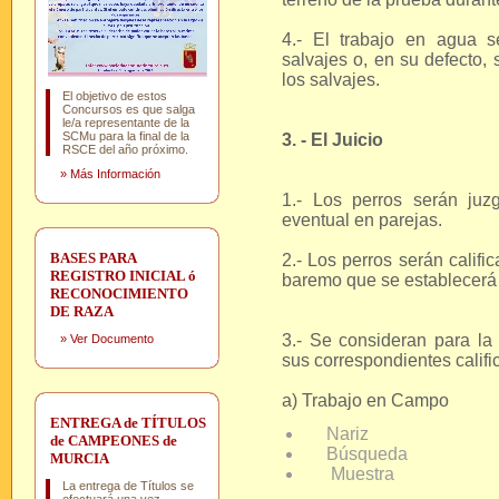
4.- El trabajo en agua s
salvajes o, en su defecto,
los salvajes.
El objetivo de estos
Concursos es que salga
le/a representante de la
SCMu para la final de la
3. - El Juicio
RSCE del año próximo.
»
Más Información
1.- Los perros serán juz
eventual en parejas.
BASES PARA
2.- Los perros serán califi
REGISTRO INICIAL ó
baremo que se establecerá
RECONOCIMIENTO
DE RAZA
3.- Se consideran para la 
»
Ver Documento
sus correspondientes califi
a) Trabajo en Campo
ENTREGA de TÍTULOS
Nariz
de CAMPEONES de
Búsqueda
MURCIA
Muestra
La entrega de Títulos se