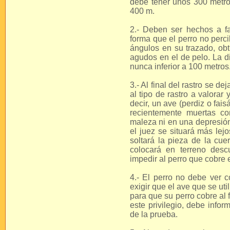
debe tener unos 300 metro
400 m.
2.- Deben ser hechos a fa
forma que el perro no perc
ángulos en su trazado, ob
agudos en el de pelo. La di
nunca inferior a 100 metros
3.- Al final del rastro se 
al tipo de rastro a valorar
decir, un ave (perdiz o fais
recientemente muertas co
maleza ni en una depresión
el juez se situará más lej
soltará la pieza de la cue
colocará en terreno desc
impedir al perro que cobre e
4.- El perro no debe ver 
exigir que el ave que se uti
para que su perro cobre al 
este privilegio, debe info
de la prueba.