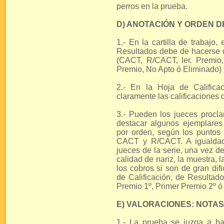
perros en la prueba.
D) ANOTACIÓN Y ORDEN D
1.- En la cartilla de trabajo
Resultados debe de hacerse co
(CACT, R/CACT, ler. Premio
Premio, No Apto ó Eliminado) y
2.- En la Hoja de Califica
claramente las calificaciones
3.- Pueden los jueces procla
destacar algunos ejemplares 
por orden, según los puntos 
CACT y R/CACT. A igualdad d
jueces de la serie, una vez d
calidad de nariz, la muestra,
los cobros si son de gran difi
de Calificación, de Resultado
Premio 1º, Primer Premio 2º ó
E) VALORACIONES: NOTAS
1.- La prueba se juzga a ba