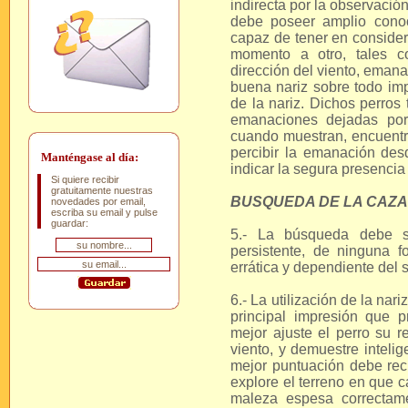
indirecta por la observació
debe poseer amplio conoc
capaz de tener en conside
momento a otro, tales c
dirección del viento, emana
buena nariz sobre todo imp
de la nariz. Dichos perros 
emanaciones dejadas por
cuando muestran, encuentra
percibir la emanación des
Manténgase al día:
indicar la segura presencia
Si quiere recibir
gratuitamente nuestras
BUSQUEDA DE LA CAZA
novedades por email,
escriba su email y pulse
guardar:
5.- La búsqueda debe se
persistente, de ninguna f
errática y dependiente del s
6.- La utilización de la nar
principal impresión que 
mejor ajuste el perro su re
viento, y demuestre inteli
mejor puntuación debe reci
explore el terreno en que 
maleza espesa correctam