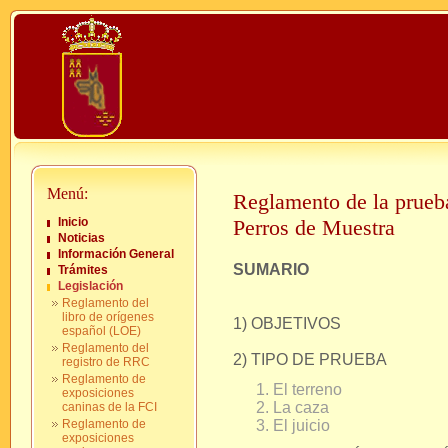
Menú:
Reglamento de la prueb
Inicio
Perros de Muestra
Noticias
Información General
SUMARIO
Trámites
Legislación
Reglamento del
libro de orígenes
1) OBJETIVOS
español (LOE)
Reglamento del
2) TIPO DE PRUEBA
registro de RRC
Reglamento de
El terreno
exposiciones
La caza
caninas de la FCI
Reglamento de
El juicio
exposiciones