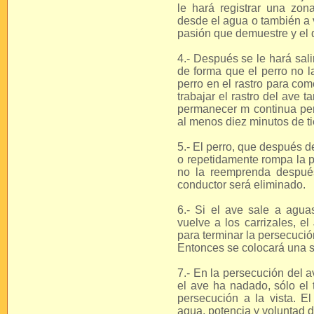
le hará registrar una zon
desde el agua o también a 
pasión que demuestre y el q
4.- Después se le hará sali
de forma que el perro no 
perro en el rastro para co
trabajar el rastro del ave t
permanecer m continua per
al menos diez minutos de t
5.- El perro, que después 
o repetidamente rompa la p
no la reemprenda despué
conductor será eliminado.
6.- Si el ave sale a agua
vuelve a los carrizales, e
para terminar la persecución
Entonces se colocará una s
7.- En la persecución del a
el ave ha nadado, sólo el 
persecución a la vista. E
agua, potencia y voluntad d