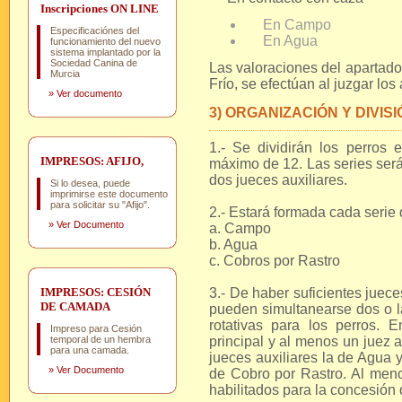
Inscripciones ON LINE
En Campo
Especificaciónes del
En Agua
funcionamiento del nuevo
sistema implantado por la
Sociedad Canina de
Las valoraciones del apartado
Murcia
Frío, se efectúan al juzgar l
»
Ver documento
3) ORGANIZACIÓN Y DIVIS
1.- Se dividirán los perros
IMPRESOS: AFIJO,
máximo de 12. Las series será
dos jueces auxiliares.
Si lo desea, puede
imprimirse este documento
para solicitar su "Afijo".
2.- Estará formada cada serie 
»
Ver Documento
a. Campo
b. Agua
c. Cobros por Rastro
IMPRESOS: CESIÓN
3.- De haber suficientes jueces
DE CAMADA
pueden simultanearse dos o l
rotativas para los perros.
Impreso para Cesión
temporal de un hembra
principal y al menos un juez a
para una camada.
jueces auxiliares la de Agua y
»
Ver Documento
de Cobro por Rastro. Al meno
habilitados para la concesión