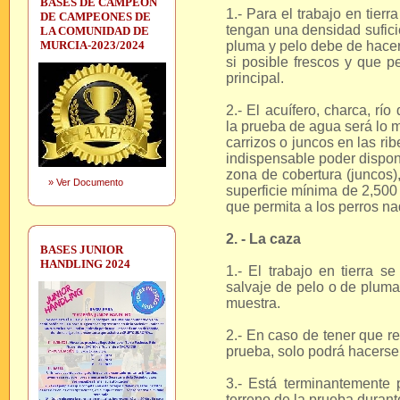
BASES DE CAMPEON
1.- Para el trabajo en tier
DE CAMPEONES DE
tengan una densidad sufici
LA COMUNIDAD DE
MURCIA-2023/2024
pluma y pelo debe de hacer
si posible frescos y que p
principal.
2.- El acuífero, charca, rí
la prueba de agua será lo 
carrizos o juncos en las rib
indispensable poder dispon
zona de cobertura (juncos)
»
Ver Documento
superficie mínima de 2,500
que permita a los perros na
2. - La caza
BASES JUNIOR
HANDLING 2024
1.- El trabajo en tierra s
salvaje de pelo o de pluma
muestra.
2.- En caso de tener que re
prueba, solo podrá hacerse 
3.- Está terminantemente 
terreno de la prueba durant