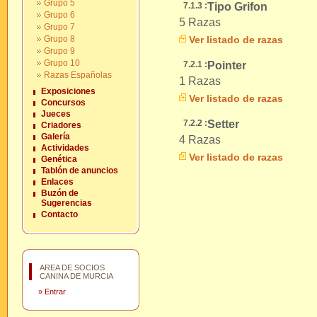
Grupo 5
7.1.3 :
Tipo Grifon
Grupo 6
5 Razas
Grupo 7
Grupo 8
Ver listado de razas
Grupo 9
Grupo 10
7.2.1 :
Pointer
Razas Españolas
1 Razas
Exposiciones
Ver listado de razas
Concursos
Jueces
7.2.2 :
Setter
Criadores
Galería
4 Razas
Actividades
Ver listado de razas
Genética
Tablón de anuncios
Enlaces
Buzón de
Sugerencias
Contacto
AREA DE SOCIOS
CANINA DE MURCIA
»
Entrar