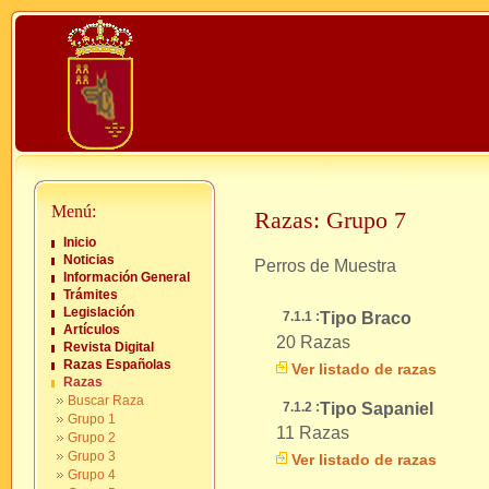
Menú:
Razas: Grupo 7
Inicio
Noticias
Perros de Muestra
Información General
Trámites
Legislación
7.1.1 :
Tipo Braco
Artículos
20 Razas
Revista Digital
Razas Españolas
Ver listado de razas
Razas
Buscar Raza
7.1.2 :
Tipo Sapaniel
Grupo 1
11 Razas
Grupo 2
Grupo 3
Ver listado de razas
Grupo 4