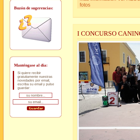
fotos
Buzón de sugerencias:
I CONCURSO CANIN
Manténgase al día:
Si quiere recibir
gratuitamente nuestras
novedades por email,
escriba su email y pulse
guardar: