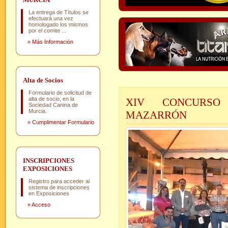
La entrega de Títulos se
efectuará una vez
homologado los mismos
por el comite ...
»
Más Información
Alta de Socios
Formulario de solicitud de
alta de socio, en la
XIV CONCURSO
Sociedad Canina de
Murcia.
MAZARRÓN
»
Cumplimentar Formulario
INSCRIPCIONES
EXPOSICIONES
Registro para acceder al
sistema de inscripciones
en Exposiciones
»
Acceso