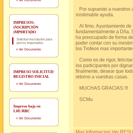
»
Ver Documento
Por supuesto a nuestros a
inistimable ayuda.
IMPRESOS:
Al Ilmo. Ayuntamiento de 
iNSCRIPCIÓN
fundamentalmente a Dña. Si
iMP0RTADO
ha preocupado de forma de
Solicitud inscripción para
poder contar con su inesti
perros importados.
los Trofeos mas importante
»
Ver Documento
Como es de rigor, felicitar
los participantes por dignar
finalmente, desear que tod
IMPRESO SOLICITUD
retorno a vuestras casas.
REGISTRO INICIAL
»
Ver Documento
MUCHAS GRACIAS !!!
SCMu
Impreso baja en
L0E/RRC
»
Ver Documento
Mas Informacion Ver RESUL