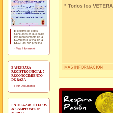
* Todos los VETERA
El objetivo de estos
Concursos es que salga
le/a representante de la
SCMu para la final de la
RSCE del año próximo.
»
Más Información
MAS INFORMACION
BASES PARA
REGISTRO INICIAL ó
RECONOCIMIENTO
DE RAZA
»
Ver Documento
ENTREGA de TÍTULOS
de CAMPEONES de
MURCIA