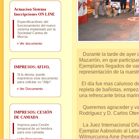
Actuacion Sistema
Inscripciones ON LINE
Especificaciónes del
funcionamiento del nuevo
sistema implantado por la
Sociedad Canina de
Murcia
»
Ver documento
Durante la tarde de ayer 
Mazarrón, en que participa
Ejemplares llegados de va
IMPRESOS: AFIJO,
representación de la nuestr
Si lo desea, puede
imprimirse este documento
para solicitar su "Afijo".
El día fue mas caluroso de 
repleta de bañistas, empez
»
Ver Documento
una refrescante brisa marin
Queremos agraceder y valo
IMPRESOS: CESIÓN
Rodríguez y D. Carlos Oter
DE CAMADA
La Juez Internacional Dña.
Impreso para Cesión
temporal de un hembra
Ejemplar Aabsoluto al Lebre
para una camada.
Wilmurcunna Aine (hembra 