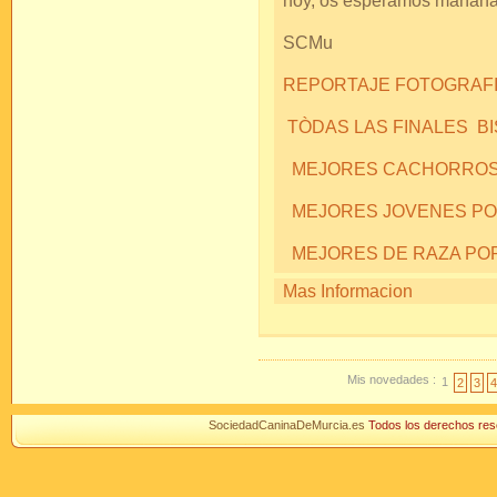
hoy, os esperamos mañan
SCMu
REPORTAJE FOTOGRAFIC
TÒDAS LAS FINALES B
MEJORES CACHORROS
MEJORES JOVENES P
MEJORES DE RAZA PO
Mas Informacion
Mis novedades :
1
2
3
4
SociedadCaninaDeMurcia.es
Todos los derechos r