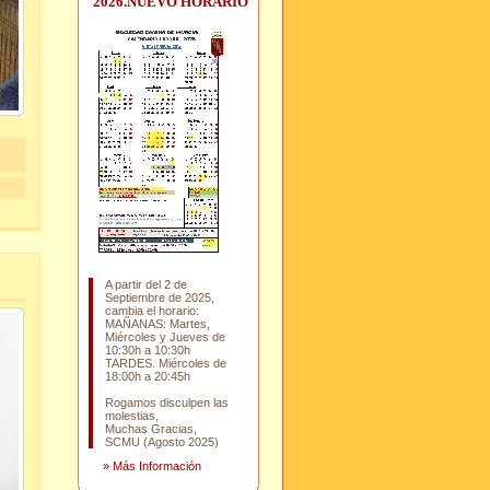
2026.NUEVO HORARIO
A partir del 2 de
Septiembre de 2025,
cambia el horario:
MAÑANAS: Martes,
Miércoles y Jueves de
10:30h a 10:30h
TARDES. Miércoles de
18:00h a 20:45h
Rogamos disculpen las
molestias,
Muchas Gracias,
SCMU (Agosto 2025)
»
Más Información