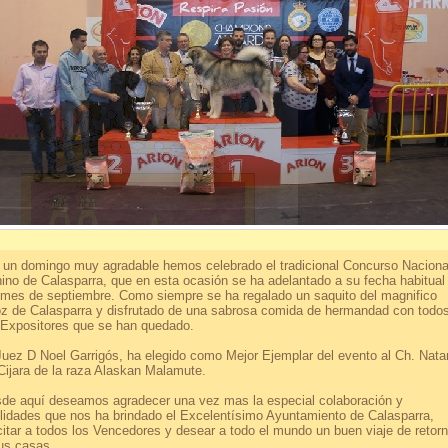
un domingo muy agradable hemos celebrado el tradicional Concurso Naciona
ino de Calasparra, que en esta ocasión se ha adelantado a su fecha habitual
 mes de septiembre. Como siempre se ha regalado un saquito del magnifico
oz de Calasparra y disfrutado de una sabrosa comida de hermandad con todo
 Expositores que se han quedado.
Juez D Noel Garrigós, ha elegido como Mejor Ejemplar del evento al Ch. Nata
Cijara de la raza Alaskan Malamute.
de aquí deseamos agradecer una vez mas la especial colaboración y
ilidades que nos ha brindado el Excelentísimo Ayuntamiento de Calasparra,
icitar a todos los Vencedores y desear a todo el mundo un buen viaje de retor
us casas.