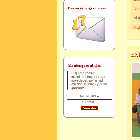
Buzón de sugerencias:
Nos
Muc
VE
EX
Manténgase al día:
Si quiere recibir
gratuitamente nuestras
novedades por email,
escriba su email y pulse
guardar: