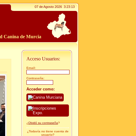
07 de Agosto 2026
3:23:14
ad Canina de Murcia
Acceso Usuarios:
Email:
Contraseña:
Acceder como:
¿
Olvidó su contraseña
?
¿Todavía no tiene cuenta de
usuario?