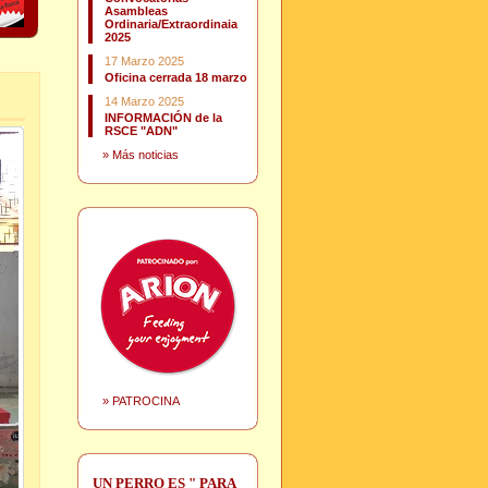
Asambleas
Ordinaria/Extraordinaia
2025
17 Marzo 2025
Oficina cerrada 18 marzo
14 Marzo 2025
INFORMACIÓN de la
RSCE "ADN"
»
Más noticias
»
PATROCINA
UN PERRO ES " PARA