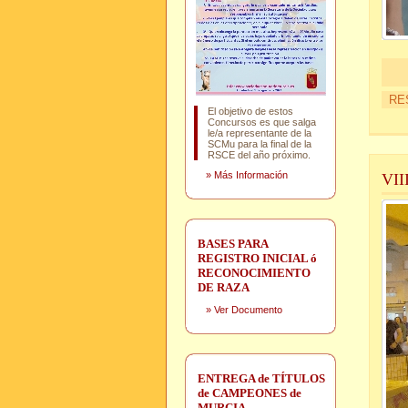
RE
El objetivo de estos
Concursos es que salga
le/a representante de la
SCMu para la final de la
RSCE del año próximo.
»
Más Información
VI
BASES PARA
REGISTRO INICIAL ó
RECONOCIMIENTO
DE RAZA
»
Ver Documento
ENTREGA de TÍTULOS
de CAMPEONES de
MURCIA