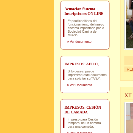
Actuacion Sistema
Inscripciones ON LINE
Especificaciónes del
funcionamiento del nuevo
sistema implantado por la
Sociedad Canina de
Murcia
»
Ver documento
IMPRESOS: AFIJO,
RE
Si lo desea, puede
imprimirse este documento
para solicitar su "Afijo".
»
Ver Documento
XI
IMPRESOS: CESIÓN
DE CAMADA
Impreso para Cesión
temporal de un hembra
para una camada.