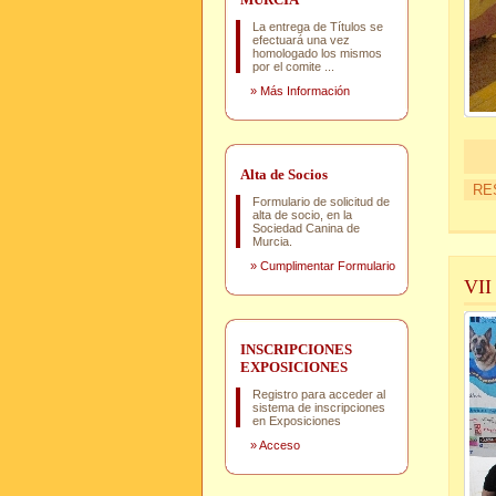
La entrega de Títulos se
efectuará una vez
homologado los mismos
por el comite ...
»
Más Información
Alta de Socios
RE
Formulario de solicitud de
alta de socio, en la
Sociedad Canina de
Murcia.
»
Cumplimentar Formulario
VI
INSCRIPCIONES
EXPOSICIONES
Registro para acceder al
sistema de inscripciones
en Exposiciones
»
Acceso