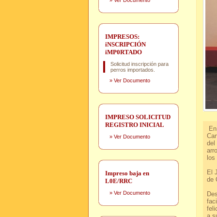
»
Ver Documento
IMPRESOS:
iNSCRIPCIÓN
iMP0RTADO
Solicitud inscripción para
perros importados.
»
Ver Documento
IMPRESO SOLICITUD
REGISTRO INICIAL
En 
Can
»
Ver Documento
del
arr
los
El 
Impreso baja en
de 
L0E/RRC
»
Ver Documento
Des
fac
fel
a s