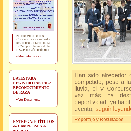
El objetivo de estos
Concursos es que salga
le/a representante de la
SCMu para la final de la
RSCE del año próximo.
»
Más Información
Han sido alrededor 
BASES PARA
competido, pese a l
REGISTRO INICIAL ó
RECONOCIMIENTO
lluvia, el V Concur
DE RAZA
vez más ha dest
»
Ver Documento
deportividad, ya habit
evento,
seguir leyendo
Reportaje y Resultados
ENTREGA de TÍTULOS
de CAMPEONES de
MURCIA