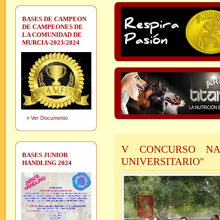
BASES DE CAMPEON
DE CAMPEONES DE
LA COMUNIDAD DE
MURCIA-2023/2024
»
Ver Documento
V CONCURSO NA
BASES JUNIOR
UNIVERSITARIO"
HANDLING 2024