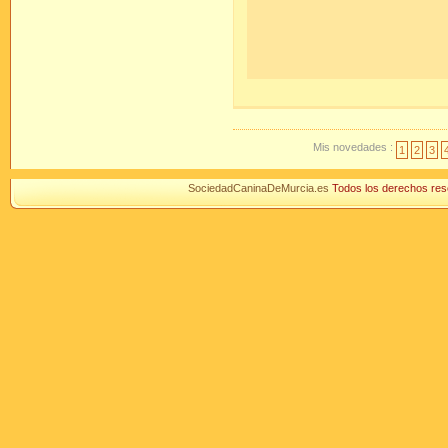
Mis novedades :
1
2
3
SociedadCaninaDeMurcia.es
Todos los derechos r