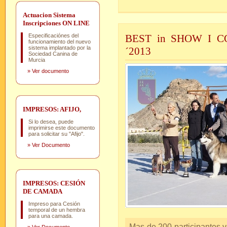
Actuacion Sistema
Inscripciones ON LINE
Especificaciónes del
BEST in SHOW I 
funcionamiento del nuevo
sistema implantado por la
´2013
Sociedad Canina de
Murcia
»
Ver documento
IMPRESOS: AFIJO,
Si lo desea, puede
imprimirse este documento
para solicitar su "Afijo".
»
Ver Documento
IMPRESOS: CESIÓN
DE CAMADA
Impreso para Cesión
temporal de un hembra
para una camada.
Mas de 200 participantes 