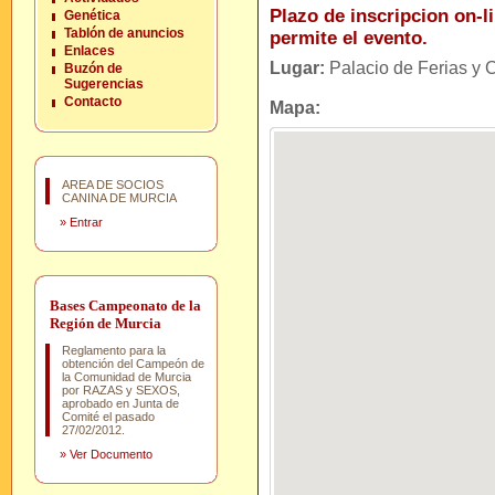
Plazo de inscripcion on-li
Genética
Tablón de anuncios
permite el evento.
Enlaces
Lugar:
Palacio de Ferias y
Buzón de
Sugerencias
Contacto
Mapa:
AREA DE SOCIOS
CANINA DE MURCIA
»
Entrar
Bases Campeonato de la
Región de Murcia
Reglamento para la
obtención del Campeón de
la Comunidad de Murcia
por RAZAS y SEXOS,
aprobado en Junta de
Comité el pasado
27/02/2012.
»
Ver Documento