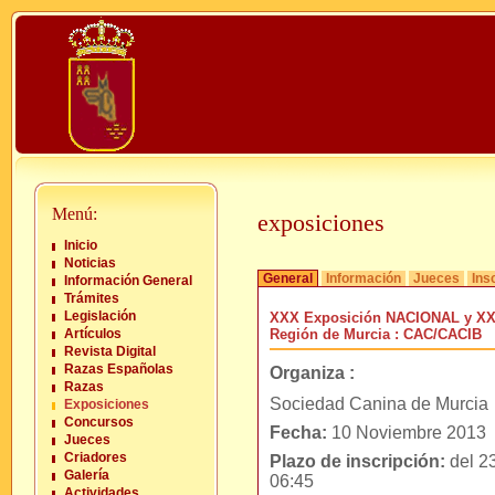
Menú:
exposiciones
Inicio
Noticias
General
Información
Jueces
Ins
Información General
Trámites
Legislación
XXX Exposición NACIONAL y XX
Artículos
Región de Murcia : CAC/CACIB
Revista Digital
Razas Españolas
Organiza :
Razas
Sociedad Canina de Murcia
Exposiciones
Concursos
Fecha:
10 Noviembre 2013
Jueces
Criadores
Plazo de inscripción:
del 23
Galería
06:45
Actividades