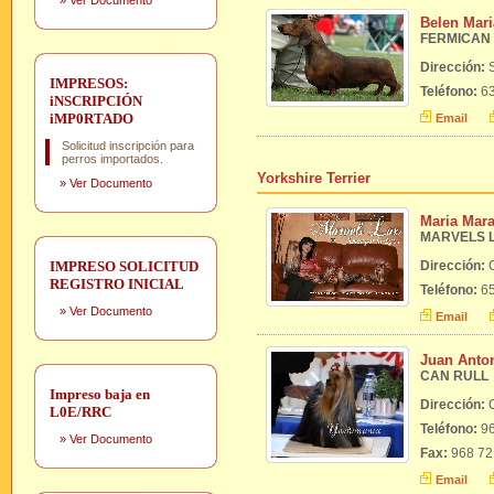
»
Ver Documento
Belen Mar
FERMICAN
Dirección:
IMPRESOS:
Teléfono:
63
iNSCRIPCIÓN
iMP0RTADO
Email
Solicitud inscripción para
perros importados.
Yorkshire Terrier
»
Ver Documento
Maria Mara
MARVELS 
IMPRESO SOLICITUD
Dirección:
REGISTRO INICIAL
Teléfono:
65
»
Ver Documento
Email
Juan Anton
CAN RULL
Impreso baja en
Dirección:
L0E/RRC
Teléfono:
96
»
Ver Documento
Fax:
968 72
Email