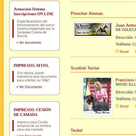
Actuacion Sistema
Pinscher Aleman
Inscripciones ON LINE
Especificaciónes del
funcionamiento del nuevo
Juan Anto
sistema implantado por la
DE SOLEC
Sociedad Canina de
Murcia
Dirección:
»
Ver documento
Teléfono:
62
Email
IMPRESOS: AFIJO,
Scottish Terrier
Si lo desea, puede
imprimirse este documento
Francisco 
para solicitar su "Afijo".
MAGIC ILL
»
Ver Documento
Dirección:
Teléfono:
62
Email
IMPRESOS: CESIÓN
DE CAMADA
Impreso para Cesión
temporal de un hembra
para una camada.
Teckel