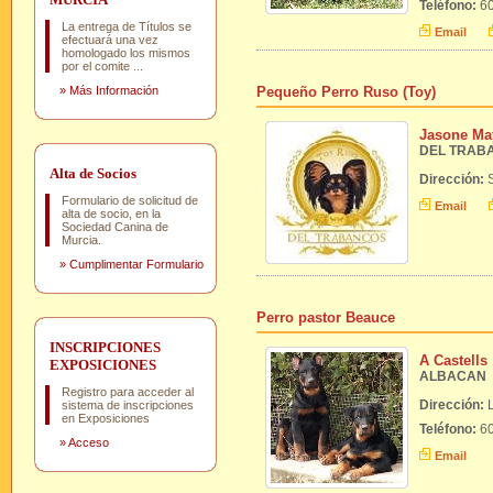
Teléfono:
60
La entrega de Títulos se
Email
efectuará una vez
homologado los mismos
por el comite ...
»
Más Información
Pequeño Perro Ruso (Toy)
Jasone Ma
DEL TRAB
Alta de Socios
Dirección:
Formulario de solicitud de
Email
alta de socio, en la
Sociedad Canina de
Murcia.
»
Cumplimentar Formulario
Perro pastor Beauce
INSCRIPCIONES
A Castells
EXPOSICIONES
ALBACAN
Registro para acceder al
Dirección:
sistema de inscripciones
en Exposiciones
Teléfono:
60
»
Acceso
Email