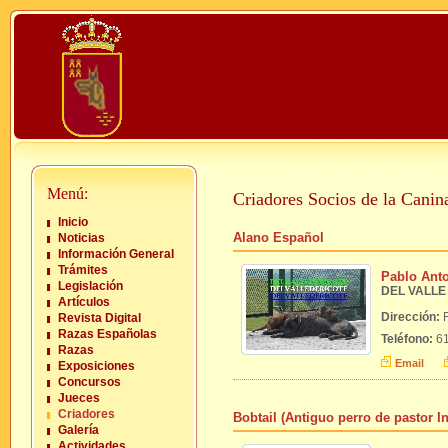
Menú:
Criadores Socios de la Cani
Inicio
Alano Español
Noticias
Información General
Trámites
Pablo Anto
Legislación
DEL VALLE
Artículos
Dirección:
Revista Digital
Razas Españolas
Teléfono:
61
Razas
Email
Exposiciones
Concursos
Jueces
Criadores
Bobtail (Antiguo perro de pastor I
Galería
Actividades