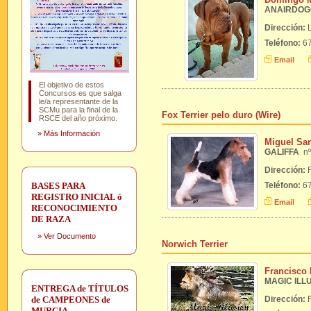
ANAIRDOG
Dirección:
Teléfono:
67
Email
El objetivo de estos
Concursos es que salga
le/a representante de la
SCMu para la final de la
Fox Terrier pelo duro (Wire)
RSCE del año próximo.
»
Más Información
Miguel Sa
GALIFFA
n
Dirección:
BASES PARA
Teléfono:
67
REGISTRO INICIAL ó
Email
RECONOCIMIENTO
DE RAZA
»
Ver Documento
Norwich Terrier
Francisco
MAGIC ILL
ENTREGA de TÍTULOS
de CAMPEONES de
Dirección:
MURCIA