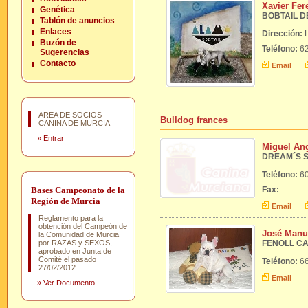
Xavier Fer
Genética
BOBTAIL DE
Tablón de anuncios
Enlaces
Dirección:
Buzón de
Teléfono:
62
Sugerencias
Contacto
Email
AREA DE SOCIOS
Bulldog frances
CANINA DE MURCIA
»
Entrar
Miguel An
DREAM´S 
Teléfono:
60
Bases Campeonato de la
Fax:
Región de Murcia
Email
Reglamento para la
obtención del Campeón de
José Manu
la Comunidad de Murcia
por RAZAS y SEXOS,
FENOLL C
aprobado en Junta de
Comité el pasado
Teléfono:
66
27/02/2012.
Email
»
Ver Documento