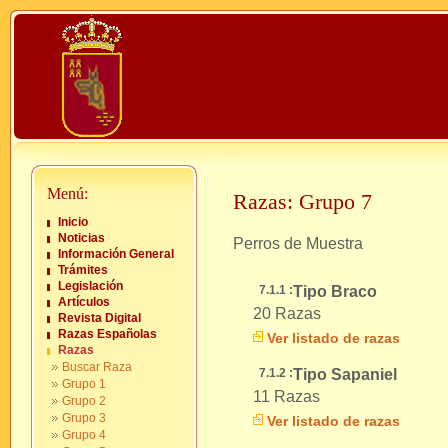
Menú:
Razas: Grupo 7
Inicio
Noticias
Perros de Muestra
Información General
Trámites
Legislación
7.1.1 :
Tipo Braco
Artículos
20 Razas
Revista Digital
Razas Españolas
Ver listado de razas
Razas
Buscar Raza
7.1.2 :
Tipo Sapaniel
Grupo 1
11 Razas
Grupo 2
Grupo 3
Ver listado de razas
Grupo 4