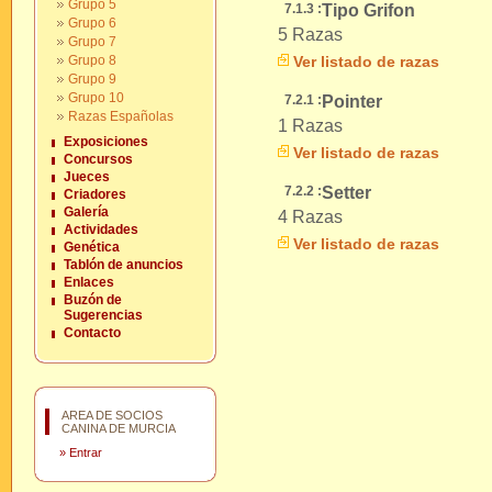
Grupo 5
7.1.3 :
Tipo Grifon
Grupo 6
5 Razas
Grupo 7
Grupo 8
Ver listado de razas
Grupo 9
Grupo 10
7.2.1 :
Pointer
Razas Españolas
1 Razas
Exposiciones
Ver listado de razas
Concursos
Jueces
7.2.2 :
Setter
Criadores
Galería
4 Razas
Actividades
Ver listado de razas
Genética
Tablón de anuncios
Enlaces
Buzón de
Sugerencias
Contacto
AREA DE SOCIOS
CANINA DE MURCIA
»
Entrar