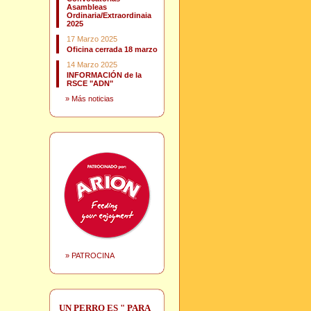
Asambleas
Ordinaria/Extraordinaia
2025
17 Marzo 2025
Oficina cerrada 18 marzo
14 Marzo 2025
INFORMACIÓN de la
RSCE "ADN"
»
Más noticias
»
PATROCINA
UN PERRO ES " PARA