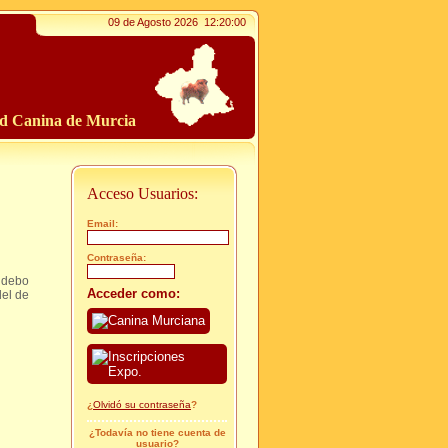
09 de Agosto 2026
12:20:01
ad Canina de Murcia
Acceso Usuarios:
Email:
Contraseña:
 debo
Acceder como:
del de
¿
Olvidó su contraseña
?
¿Todavía no tiene cuenta de
usuario?