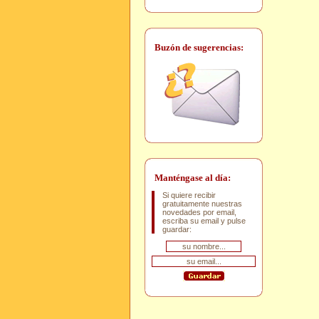
Buzón de sugerencias:
Manténgase al día:
Si quiere recibir
gratuitamente nuestras
novedades por email,
escriba su email y pulse
guardar: