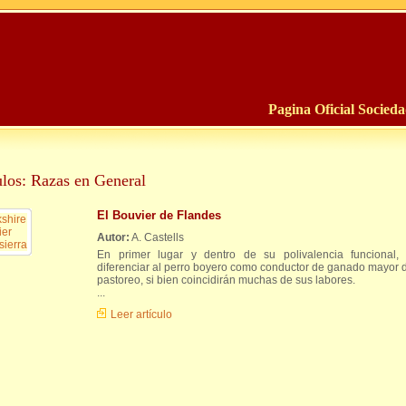
Pagina Oficial Socied
ulos: Razas en General
El Bouvier de Flandes
Autor:
A. Castells
En primer lugar y dentro de su polivalencia funcional,
diferenciar al perro boyero como conductor de ganado mayor 
pastoreo, si bien coincidirán muchas de sus labores.
...
Leer artículo