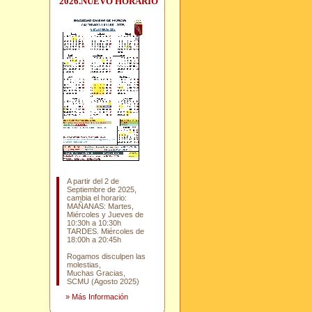
2026.NUEVO HORARIO
A partir del 2 de
Septiembre de 2025,
cambia el horario:
MAÑANAS: Martes,
Miércoles y Jueves de
10:30h a 10:30h
TARDES. Miércoles de
18:00h a 20:45h
Rogamos disculpen las
molestias,
Muchas Gracias,
SCMU (Agosto 2025)
»
Más Información