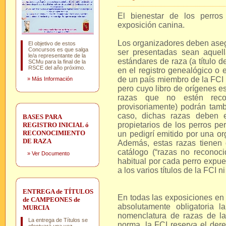
El bienestar de los perr
exposición canina.
Los organizadores deben aseg
El objetivo de estos
Concursos es que salga
ser presentadas sean aquel
le/a representante de la
estándares de raza (a título de
SCMu para la final de la
RSCE del año próximo.
en el registro genealógico o en
de un país miembro de la FCI 
»
Más Información
pero cuyo libro de orígenes e
razas que no estén recon
provisoriamente) podrán tamb
caso, dichas razas deben e
BASES PARA
propietarios de los perros pe
REGISTRO INICIAL ó
RECONOCIMIENTO
un pedigrí emitido por una or
DE RAZA
Además, estas razas tienen 
catálogo (“razas no reconoci
»
Ver Documento
habitual por cada perro expue
a los varios títulos de la FCI 
ENTREGA de TÍTULOS
En todas las exposiciones en 
de CAMPEONES de
absolutamente obligatoria 
MURCIA
nomenclatura de razas de l
La entrega de Títulos se
norma, la FCI reserva el dere