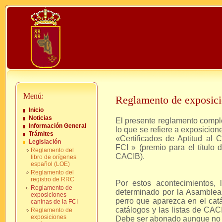
Menú:
Reglamento de exposici
Inicio
Noticias
El presente reglamento comple
Información General
lo que se refiere a exposicio
Trámites
«Certificados de Aptitud al 
Legislación
FCI » (premio para el título
Reglamento del
CACIB).
libro de orígenes
español (LOE)
Reglamento del
registro de RRC
Por estos acontecimientos,
Reglamento de
determinado por la Asamblea 
exposiciones
perro que aparezca en el catá
caninas de la FCI
catálogos y las listas de CA
Reglamento de
exposiciones
Debe ser abonado aunque no 