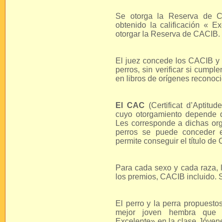
Se otorga la Reserva de 
obtenido la calificación « E
otorgar la Reserva de CACIB.
El juez concede los CACIB y
perros, sin verificar si cumpl
en libros de orígenes reconoci
El CAC
(Certificat d’Aptit
cuyo otorgamiento depende d
Les corresponde a dichas org
perros se puede conceder e
permite conseguir el título d
Para cada sexo y cada raza, l
los premios, CACIB incluido.
El perro y la perra propuesto
mejor joven hembra que h
Excelente» en la clase Jóven