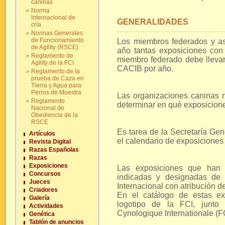
caninas
Norma
Internacional de
GENERALIDADES
cría
Normas Generales
de Funcionamiento
Los miembros federados y a
de Agility (RSCE)
año tantas exposiciones co
Reglamento de
miembro federado debe llevar
Agility de la FCI
CACIB por año.
Reglamento de la
prueba de Caza en
Tierra y Agua para
Perros de Muestra
Las organizaciones caninas 
Reglamento
determinar en qué exposicion
Nacional de
Obediencia de la
RSCE
Es tarea de la Secretaría Gen
Artículos
el calendario de exposicione
Revista Digital
Razas Españolas
Razas
Exposiciones
Las exposiciones que han 
Concursos
indicadas y designadas de 
Jueces
Internacional con atribución d
Criadores
En el catálogo de estas ex
Galería
logotipo de la FCI, junto 
Actividades
Cynologique Internationale (F
Genética
Tablón de anuncios