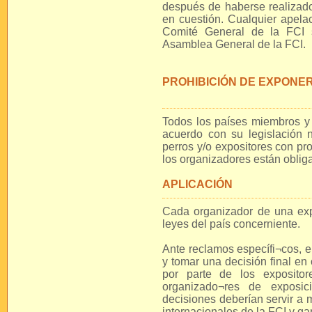
después de haberse realizado 
en cuestión. Cualquier apelac
Comité General de la FCI s
Asamblea General de la FCI.
PROHIBICIÓN DE EXPONE
Todos los países miembros y 
acuerdo con su legislación n
perros y/o expositores con pr
los organizadores están obliga
APLICACIÓN
Cada organizador de una exp
leyes del país concerniente.
Ante reclamos específi¬cos, e
y tomar una decisión final en
por parte de los exposito
organizado¬res de exposic
decisiones deberían servir a 
internacionales de la FCI y g