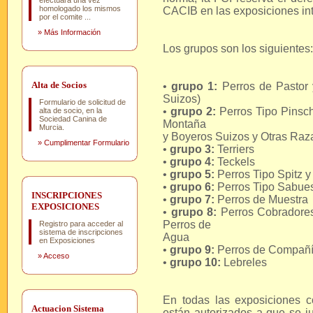
efectuará una vez
homologado los mismos
CACIB en las exposiciones in
por el comite ...
»
Más Información
Los grupos son los siguientes:
Alta de Socios
•
grupo 1:
Perros de Pastor
Suizos)
Formulario de solicitud de
•
grupo 2:
Perros Tipo Pinsc
alta de socio, en la
Sociedad Canina de
Montaña
Murcia.
y Boyeros Suizos y Otras Raz
»
Cumplimentar Formulario
•
grupo 3:
Terriers
•
grupo 4:
Teckels
•
grupo 5:
Perros Tipo Spitz y 
•
grupo 6:
Perros Tipo Sabues
INSCRIPCIONES
•
grupo 7:
Perros de Muestra
EXPOSICIONES
•
grupo 8:
Perros Cobradore
Perros de
Registro para acceder al
sistema de inscripciones
Agua
en Exposiciones
•
grupo 9:
Perros de Compañ
»
Acceso
•
grupo 10:
Lebreles
En todas las exposiciones c
Actuacion Sistema
están autorizados a que se j