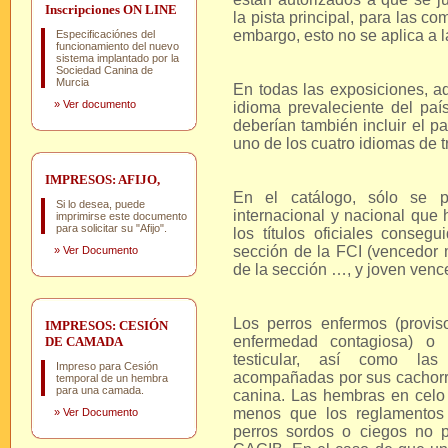
Inscripciones ON LINE
la pista principal, para las c
embargo, esto no se aplica a 
Especificaciónes del
funcionamiento del nuevo
sistema implantado por la
Sociedad Canina de
Murcia
En todas las exposiciones, a
»
Ver documento
idioma prevaleciente del paí
deberían también incluir el p
uno de los cuatro idiomas de t
IMPRESOS: AFIJO,
En el catálogo, sólo se p
Si lo desea, puede
internacional y nacional qu
imprimirse este documento
para solicitar su "Afijo".
los títulos oficiales conse
sección de la FCI (vencedor 
»
Ver Documento
de la sección …, y joven venc
Los perros enfermos (provi
IMPRESOS: CESIÓN
enfermedad contagiosa) o 
DE CAMADA
testicular, así como la
Impreso para Cesión
acompañadas por sus cachorro
temporal de un hembra
para una camada.
canina. Las hembras en celo
menos que los reglamentos 
»
Ver Documento
perros sordos o ciegos no 