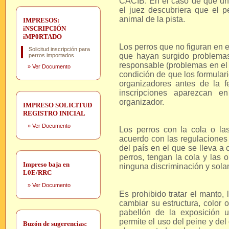
CACIB. En el caso de que un 
el juez descubriera que el pe
animal de la pista.
IMPRESOS:
iNSCRIPCIÓN
iMP0RTADO
Los perros que no figuran en 
Solicitud inscripción para
que hayan surgido problemas
perros importados.
responsable (problemas en el 
»
Ver Documento
condición de que los formular
organizadores antes de la f
inscripciones aparezcan e
organizador.
IMPRESO SOLICITUD
REGISTRO INICIAL
»
Ver Documento
Los perros con la cola o la
acuerdo con las regulaciones 
del país en el que se lleva a
perros, tengan la cola y las 
Impreso baja en
ninguna discriminación y sola
L0E/RRC
»
Ver Documento
Es prohibido tratar el manto,
cambiar su estructura, color o
pabellón de la exposición u
permite el uso del peine y del
Buzón de sugerencias: