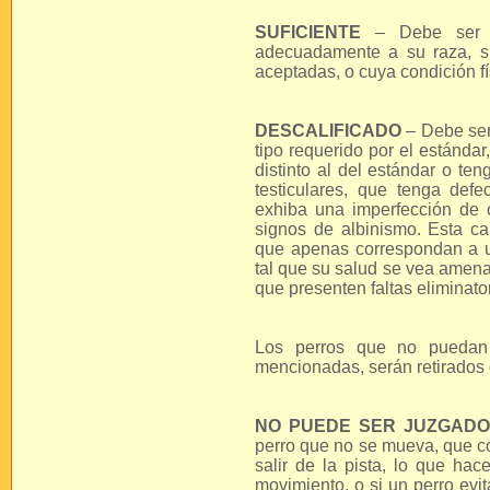
SUFICIENTE
– Debe ser o
adecuadamente a su raza, si
aceptadas, o cuya condición fí
DESCALIFICADO
– Debe ser
tipo requerido por el estánda
distinto al del estándar o te
testiculares, que tenga def
exhiba una imperfección de 
signos de albinismo. Esta cal
que apenas correspondan a un
tal que su salud se vea amena
que presenten faltas eliminator
Los perros que no puedan r
mencionadas, serán retirados d
NO PUEDE SER JUZGAD
perro que no se mueva, que co
salir de la pista, lo que hac
movimiento, o si un perro evi