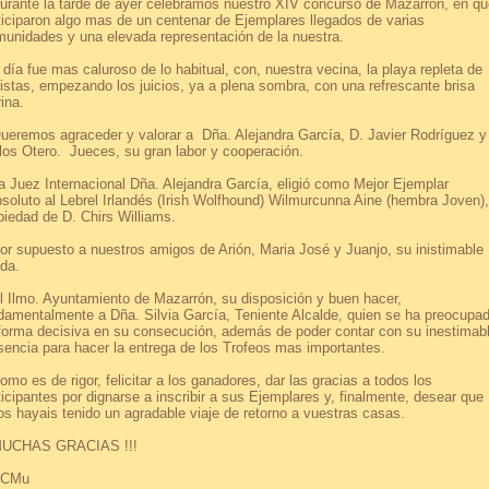
ante la tarde de ayer celebramos nuestro XIV concurso de Mazarrón, en qu
ticiparon algo mas de un centenar de Ejemplares llegados de varias
unidades y una elevada representación de la nuestra.
día fue mas caluroso de lo habitual, con, nuestra vecina, la playa repleta de
istas, empezando los juicios, ya a plena sombra, con una refrescante brisa
ina.
remos agraceder y valorar a Dña. Alejandra García, D. Javier Rodríguez y
los Otero. Jueces, su gran labor y cooperación.
Juez Internacional Dña. Alejandra García, eligió como Mejor Ejemplar
soluto al Lebrel Irlandés (Irish Wolfhound) Wilmurcunna Aine (hembra Joven),
piedad de D. Chirs Williams.
 supuesto a nuestros amigos de Arión, Maria José y Juanjo, su inistimable
da.
Ilmo. Ayuntamiento de Mazarrón, su disposición y buen hacer,
damentalmente a Dña. Silvia García, Teniente Alcalde, quien se ha preocupa
forma decisiva en su consecución, además de poder contar con su inestimab
sencia para hacer la entrega de los Trofeos mas importantes.
o es de rigor, felicitar a los ganadores, dar las gracias a todos los
ticipantes por dignarse a inscribir a sus Ejemplares y, finalmente, desear que
os hayais tenido un agradable viaje de retorno a vuestras casas.
CHAS GRACIAS !!!
CMu