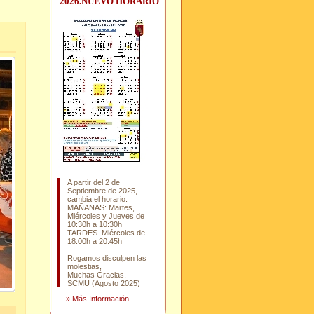
2026.NUEVO HORARIO
A partir del 2 de
Septiembre de 2025,
cambia el horario:
MAÑANAS: Martes,
Miércoles y Jueves de
10:30h a 10:30h
TARDES. Miércoles de
18:00h a 20:45h
Rogamos disculpen las
molestias,
Muchas Gracias,
SCMU (Agosto 2025)
»
Más Información