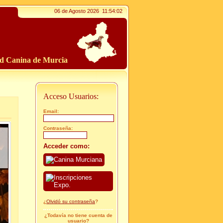
06 de Agosto 2026
11:54:04
ad Canina de Murcia
Acceso Usuarios:
Email:
Contraseña:
Acceder como:
¿
Olvidó su contraseña
?
¿Todavía no tiene cuenta de
usuario?