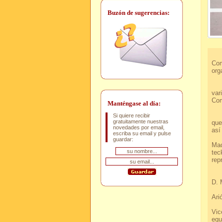
Buzón de sugerencias:
Aca
Com
org
Hem
var
Com
Manténgase al día:
Com
Si quiere recibir
gratuitamente nuestras
que
novedades por email,
a
escriba su email y pulse
E
guardar:
Mad
tec
r
Des
D.
C
A
Y
Vic
equ