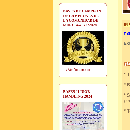
BASES DE CAMPEON
DE CAMPEONES DE
LA COMUNIDAD DE
IN
MURCIA-2023/2024
EXP
E
X
R
»
Ver Documento
* 
* 
BASES JUNIOR
* 
HANDLING 2024
per
* 