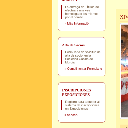
La entrega de Títulos se
efectuará una vez
homologado los mismos
XI
por el comite ...
»
Más Información
Alta de Socios
Formulario de solicitud de
alta de socio, en la
Sociedad Canina de
Murcia.
»
Cumplimentar Formulario
INSCRIPCIONES
EXPOSICIONES
Registro para acceder al
sistema de inscripciones
en Exposiciones
»
Acceso