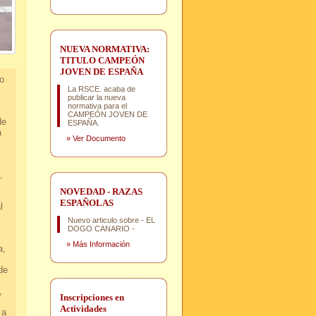
NUEVA NORMATIVA:
TITULO CAMPEÓN
JOVEN DE ESPAÑA
o
La RSCE. acaba de
publicar la nueva
normativa para el
CAMPEÓN JOVEN DE
de
ESPAÑA.
a
»
Ver Documento
,
d.
NOVEDAD - RAZAS
ESPAÑOLAS
l
Nuevo articulo sobre - EL
.
DOGO CANARIO -
»
Más Información
a,
r.
e
.
,
Inscripciones en
Actividades
 a