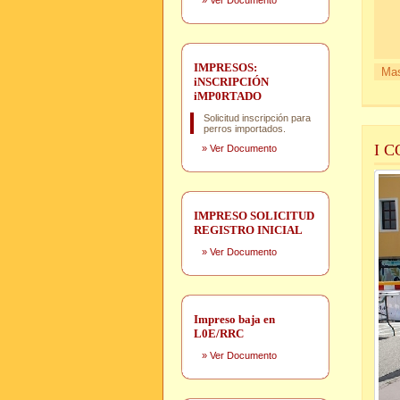
»
Ver Documento
IMPRESOS:
Mas
iNSCRIPCIÓN
iMP0RTADO
Solicitud inscripción para
perros importados.
I 
»
Ver Documento
IMPRESO SOLICITUD
REGISTRO INICIAL
»
Ver Documento
Impreso baja en
L0E/RRC
»
Ver Documento