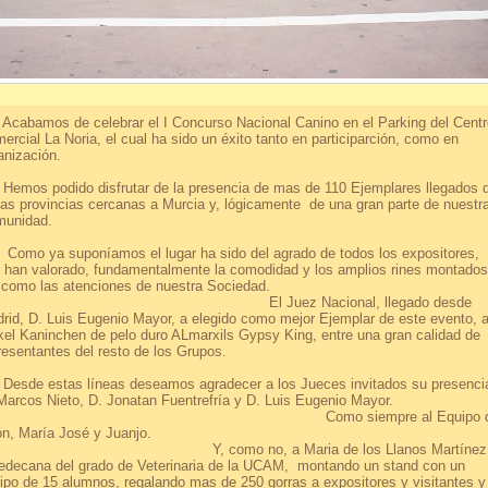
bamos de celebrar el I Concurso Nacional Canino en el Parking del Centr
ercial La Noria, el cual ha sido un éxito tanto en participarción, como en
anización.
os podido disfrutar de la presencia de mas de 110 Ejemplares llegados 
ias provincias cercanas a Murcia y, lógicamente de una gran parte de nuestr
unidad.
o ya suponíamos el lugar ha sido del agrado de todos los expositores,
 han valorado, fundamentalmente la comodidad y los amplios rines montados
sí como las atenciones de nuestra Socieda
l Juez Nacional, llegado desde
rid, D. Luis Eugenio Mayor, a elegido como mejor Ejemplar de este evento, a
kel Kaninchen de pelo duro ALmarxils Gypsy King, entre una gran calidad de
epresentantes del resto de los Grupos
de estas líneas deseamos agradecer a los Jueces invitados su presenci
 Marcos Nieto, D. Jonatan Fuentrefría y D. Luis Eugenio Mayo
omo siempre al Equipo d
rión, María José y Juanjo
, como no, a Maria de los Llanos Martínez
edecana del grado de Veterinaria de la UCAM, montando un stand con un
ipo de 15 alumnos, regalando mas de 250 gorras a expositores y visitantes y