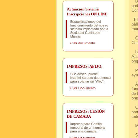
Dur
par
Actuacion Sistema
Com
Inscripciones ON LINE
El 
Especificaciónes del
bañ
funcionamiento del nuevo
mar
sistema implantado por la
Sociedad Canina de
Murcia
Que
Car
»
Ver documento
La 
Aab
pro
IMPRESOS: AFIJO,
Por
Si lo desea, puede
ayu
imprimirse este documento
para solicitar su "Afijo".
Al 
»
Ver Documento
fun
de 
pre
Com
IMPRESOS: CESIÓN
par
DE CAMADA
tod
Impreso para Cesión
MU
temporal de un hembra
para una camada.
S